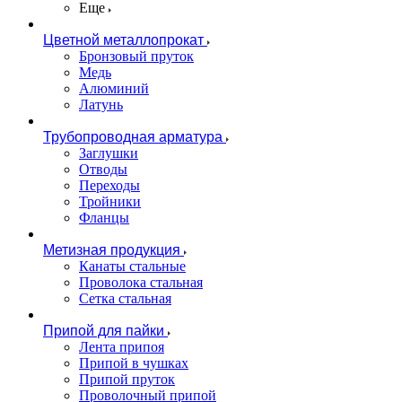
Еще
Цветной металлопрокат
Бронзовый пруток
Медь
Алюминий
Латунь
Трубопроводная арматура
Заглушки
Отводы
Переходы
Тройники
Фланцы
Метизная продукция
Канаты стальные
Проволока стальная
Сетка стальная
Припой для пайки
Лента припоя
Припой в чушках
Припой пруток
Проволочный припой