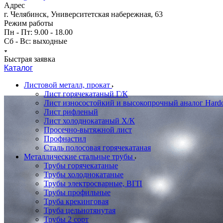
Адрес
г. Челябинск, Университетская набережная, 63
Режим работы
Пн - Пт: 9.00 - 18.00
Сб - Вс: выходные
Быстрая заявка
Каталог
Листовой металл, прокат
Лист горячекатаный Г/К
Лист износостойкий и высокопрочный аналог Hard
Лист рифленый
Лист холоднокатаный Х/К
Просечно-вытяжной лист
Профнастил
Сталь полосовая горячекатаная
Металлические стальные трубы
Трубы горячекатаные
Трубы холоднокатаные
Трубы электросварные, ВГП
Трубы профильные
Труба крекинговая
Труба цельнотянутая
Трубы 2 сорт