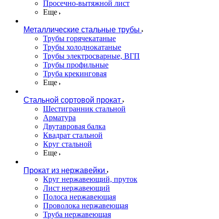
Просечно-вытяжной лист
Еще
Металлические стальные трубы
Трубы горячекатаные
Трубы холоднокатаные
Трубы электросварные, ВГП
Трубы профильные
Труба крекинговая
Еще
Стальной сортовой прокат
Шестигранник стальной
Арматура
Двутавровая балка
Квадрат стальной
Круг стальной
Еще
Прокат из нержавейки
Круг нержавеющий, пруток
Лист нержавеющий
Полоса нержавеющая
Проволока нержавеющая
Труба нержавеющая