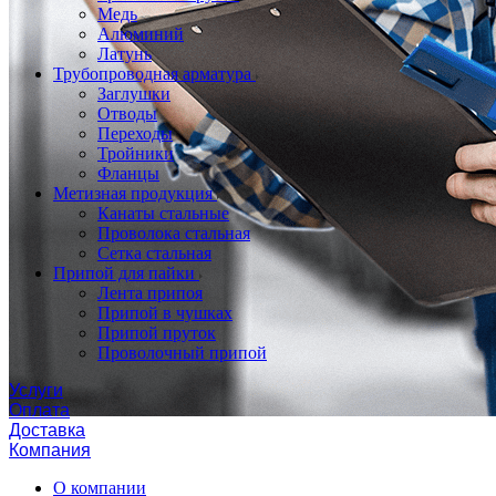
Медь
Алюминий
Латунь
Трубопроводная арматура
Заглушки
Отводы
Переходы
Тройники
Фланцы
Метизная продукция
Канаты стальные
Проволока стальная
Сетка стальная
Припой для пайки
Лента припоя
Припой в чушках
Припой пруток
Проволочный припой
Услуги
Оплата
Доставка
Компания
О компании