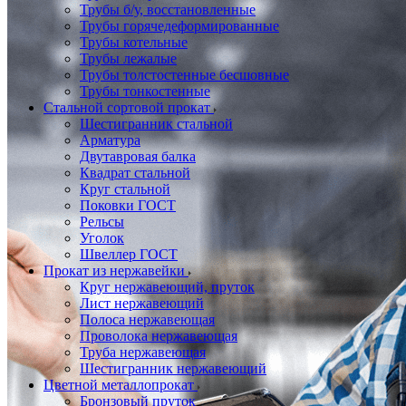
Трубы б/у, восстановленные
Трубы горячедеформированные
Трубы котельные
Трубы лежалые
Трубы толстостенные бесшовные
Трубы тонкостенные
Стальной сортовой прокат
Шестигранник стальной
Арматура
Двутавровая балка
Квадрат стальной
Круг стальной
Поковки ГОСТ
Рельсы
Уголок
Швеллер ГОСТ
Прокат из нержавейки
Круг нержавеющий, пруток
Лист нержавеющий
Полоса нержавеющая
Проволока нержавеющая
Труба нержавеющая
Шестигранник нержавеющий
Цветной металлопрокат
Бронзовый пруток