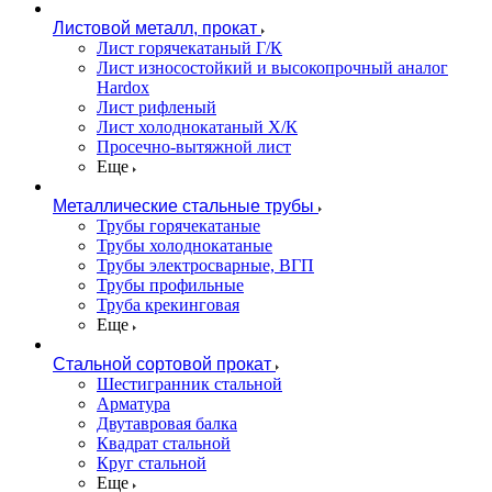
Листовой металл, прокат
Лист горячекатаный Г/К
Лист износостойкий и высокопрочный аналог
Hardox
Лист рифленый
Лист холоднокатаный Х/К
Просечно-вытяжной лист
Еще
Металлические стальные трубы
Трубы горячекатаные
Трубы холоднокатаные
Трубы электросварные, ВГП
Трубы профильные
Труба крекинговая
Еще
Стальной сортовой прокат
Шестигранник стальной
Арматура
Двутавровая балка
Квадрат стальной
Круг стальной
Еще