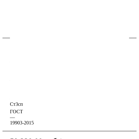
В наличии
Характеристики
Размер, мм
—
36 x 2000 x 6000
Толщина, мм
—
36
Марка стали
—
Ст3сп
ГОСТ
—
19903-2015