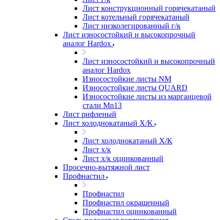
Лист конструкционный горячекатаный
Лист котельный горячекатаный
Лист низколегированный г/к
Лист износостойкий и высокопрочный
аналог Hardox
Лист износостойкий и высокопрочный
аналог Hardox
Износостойкие листы NM
Износостойкие листы QUARD
Износостойкие листы из марганцевой
стали Mn13
Лист рифленый
Лист холоднокатаный Х/К
Лист холоднокатаный Х/К
Лист х/к
Лист х/к оцинкованный
Просечно-вытяжной лист
Профнастил
Профнастил
Профнастил окрашенный
Профнастил оцинкованный