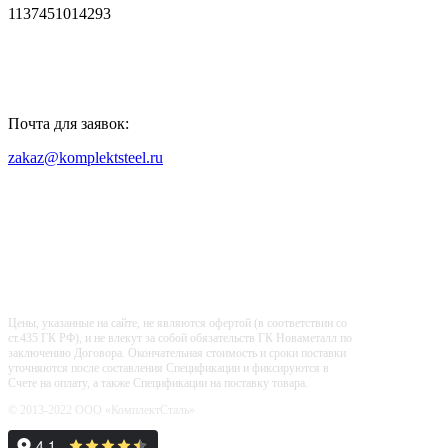
1137451014293
Почта для заявок:
zakaz@komplektsteel.ru
Входит в "Регистр Проверенных
Организаций"
Цены, указанные на сайте, не являются офертой (в соответствии со
ст.435 ГК РФ), и не влекут за собой обязательств ГК Новаметалл по
заключению Договора. Окончательная стоимость и сроки поставки
уточняются после составления Спецификации и фиксируются в
Счете на оплату, а также Спецификации на поставку товара.
© 2013-2022 ООО «КомплектСталь»