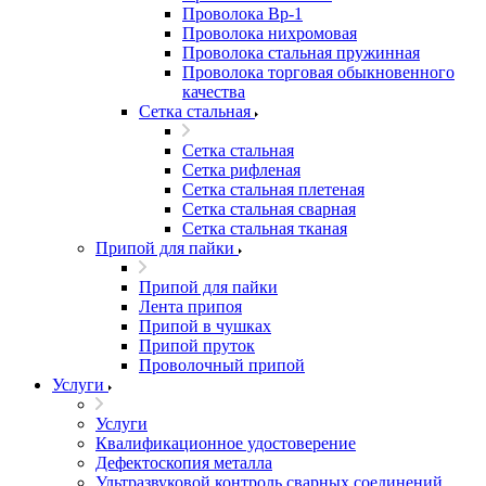
Проволока Вр-1
Проволока нихромовая
Проволока стальная пружинная
Проволока торговая обыкновенного
качества
Сетка стальная
Сетка стальная
Сетка рифленая
Сетка стальная плетеная
Сетка стальная сварная
Сетка стальная тканая
Припой для пайки
Припой для пайки
Лента припоя
Припой в чушках
Припой пруток
Проволочный припой
Услуги
Услуги
Квалификационное удостоверение
Дефектоскопия металла
Ультразвуковой контроль сварных соединений