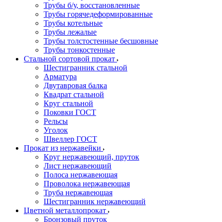
Трубы б/у, восстановленные
Трубы горячедеформированные
Трубы котельные
Трубы лежалые
Трубы толстостенные бесшовные
Трубы тонкостенные
Стальной сортовой прокат
Шестигранник стальной
Арматура
Двутавровая балка
Квадрат стальной
Круг стальной
Поковки ГОСТ
Рельсы
Уголок
Швеллер ГОСТ
Прокат из нержавейки
Круг нержавеющий, пруток
Лист нержавеющий
Полоса нержавеющая
Проволока нержавеющая
Труба нержавеющая
Шестигранник нержавеющий
Цветной металлопрокат
Бронзовый пруток