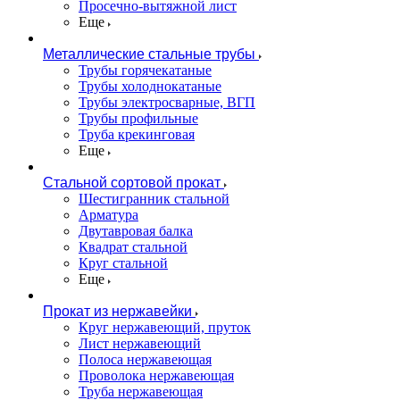
Просечно-вытяжной лист
Еще
Металлические стальные трубы
Трубы горячекатаные
Трубы холоднокатаные
Трубы электросварные, ВГП
Трубы профильные
Труба крекинговая
Еще
Стальной сортовой прокат
Шестигранник стальной
Арматура
Двутавровая балка
Квадрат стальной
Круг стальной
Еще
Прокат из нержавейки
Круг нержавеющий, пруток
Лист нержавеющий
Полоса нержавеющая
Проволока нержавеющая
Труба нержавеющая