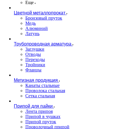
Еще
Цветной металлопрокат
Бронзовый пруток
Медь
Алюминий
Латунь
Трубопроводная арматура
Заглушки
Отводы
Переходы
Тройники
Фланцы
Метизная продукция
Канаты стальные
Проволока стальная
Сетка стальная
Припой для пайки
Лента припоя
Припой в чушках
Припой пруток
Проволочный припой