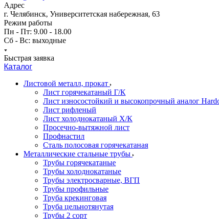
Адрес
г. Челябинск, Университетская набережная, 63
Режим работы
Пн - Пт: 9.00 - 18.00
Сб - Вс: выходные
Быстрая заявка
Каталог
Листовой металл, прокат
Лист горячекатаный Г/К
Лист износостойкий и высокопрочный аналог Hard
Лист рифленый
Лист холоднокатаный Х/К
Просечно-вытяжной лист
Профнастил
Сталь полосовая горячекатаная
Металлические стальные трубы
Трубы горячекатаные
Трубы холоднокатаные
Трубы электросварные, ВГП
Трубы профильные
Труба крекинговая
Труба цельнотянутая
Трубы 2 сорт