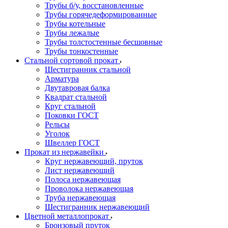
Трубы б/у, восстановленные
Трубы горячедеформированные
Трубы котельные
Трубы лежалые
Трубы толстостенные бесшовные
Трубы тонкостенные
Стальной сортовой прокат
Шестигранник стальной
Арматура
Двутавровая балка
Квадрат стальной
Круг стальной
Поковки ГОСТ
Рельсы
Уголок
Швеллер ГОСТ
Прокат из нержавейки
Круг нержавеющий, пруток
Лист нержавеющий
Полоса нержавеющая
Проволока нержавеющая
Труба нержавеющая
Шестигранник нержавеющий
Цветной металлопрокат
Бронзовый пруток