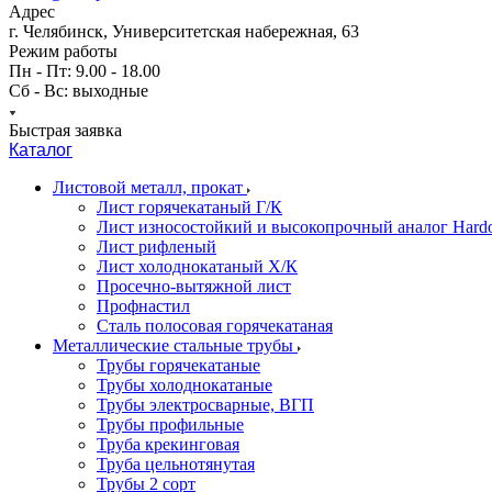
Адрес
г. Челябинск, Университетская набережная, 63
Режим работы
Пн - Пт: 9.00 - 18.00
Сб - Вс: выходные
Быстрая заявка
Каталог
Листовой металл, прокат
Лист горячекатаный Г/К
Лист износостойкий и высокопрочный аналог Hard
Лист рифленый
Лист холоднокатаный Х/К
Просечно-вытяжной лист
Профнастил
Сталь полосовая горячекатаная
Металлические стальные трубы
Трубы горячекатаные
Трубы холоднокатаные
Трубы электросварные, ВГП
Трубы профильные
Труба крекинговая
Труба цельнотянутая
Трубы 2 сорт