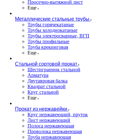
Просечно-вытяжной лист
Еще
Металлические стальные трубы
Трубы горячекатаные
Трубы холоднокатаные
Трубы электросварные, ВГП
Трубы профильные
Труба крекинговая
Еще
Стальной сортовой прокат
Шестигранник стальной
Арматура
Двутавровая балка
Квадрат стальной
Круг стальной
Еще
Прокат из нержавейки
Круг нержавеющий, пруток
Лист нержавеющий
Полоса нержавеющая
Проволока нержавеющая
Труба нержавеющая