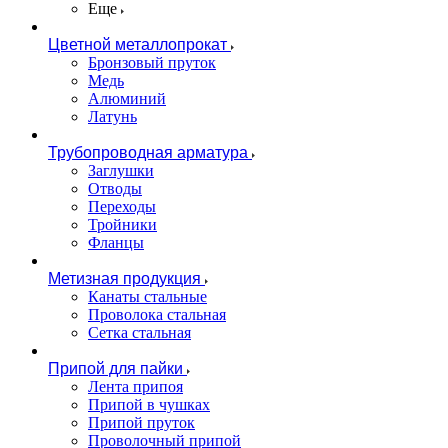
Еще
Цветной металлопрокат
Бронзовый пруток
Медь
Алюминий
Латунь
Трубопроводная арматура
Заглушки
Отводы
Переходы
Тройники
Фланцы
Метизная продукция
Канаты стальные
Проволока стальная
Сетка стальная
Припой для пайки
Лента припоя
Припой в чушках
Припой пруток
Проволочный припой