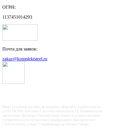
ОГРН:
1137451014293
Почта для заявок:
zakaz@komplektsteel.ru
Входит в "Регистр Проверенных
Организаций"
Цены, указанные на сайте, не являются офертой (в соответствии со
ст.435 ГК РФ), и не влекут за собой обязательств ГК Новаметалл по
заключению Договора. Окончательная стоимость и сроки поставки
уточняются после составления Спецификации и фиксируются в
Счете на оплату, а также Спецификации на поставку товара.