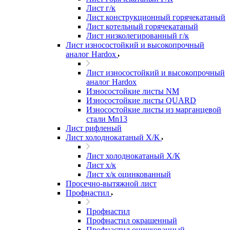
Лист г/к
Лист конструкционный горячекатаный
Лист котельный горячекатаный
Лист низколегированный г/к
Лист износостойкий и высокопрочный
аналог Hardox
Лист износостойкий и высокопрочный
аналог Hardox
Износостойкие листы NM
Износостойкие листы QUARD
Износостойкие листы из марганцевой
стали Mn13
Лист рифленый
Лист холоднокатаный Х/К
Лист холоднокатаный Х/К
Лист х/к
Лист х/к оцинкованный
Просечно-вытяжной лист
Профнастил
Профнастил
Профнастил окрашенный
Профнастил оцинкованный