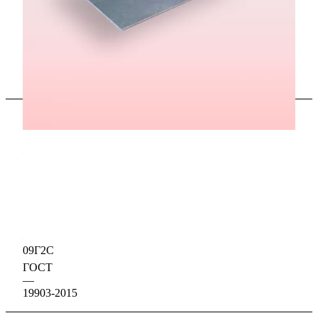
В наличии
Характеристики
Размер, мм
—
10 x 1250 x 2500
Толщина, мм
—
10
Марка стали
—
09Г2С
ГОСТ
—
19903-2015