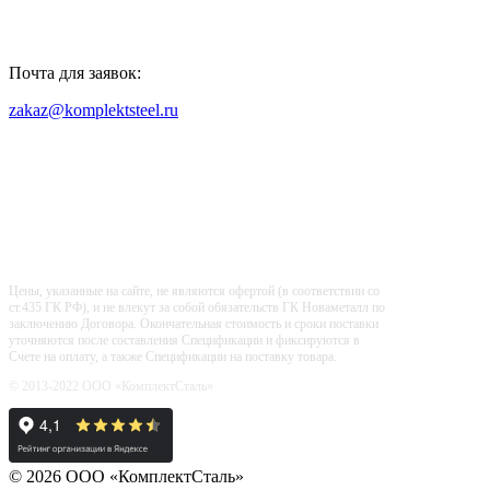
Почта для заявок:
zakaz@komplektsteel.ru
Входит в "Регистр Проверенных
Организаций"
Цены, указанные на сайте, не являются офертой (в соответствии со
ст.435 ГК РФ), и не влекут за собой обязательств ГК Новаметалл по
заключению Договора. Окончательная стоимость и сроки поставки
уточняются после составления Спецификации и фиксируются в
Счете на оплату, а также Спецификации на поставку товара.
© 2013-2022 ООО «КомплектСталь»
© 2026 ООО «КомплектСталь»