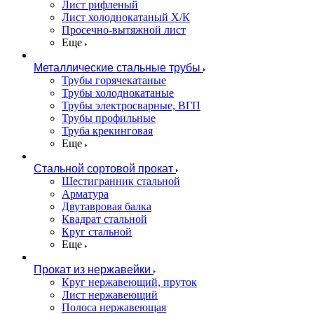
Лист рифленый
Лист холоднокатаный Х/К
Просечно-вытяжной лист
Еще
Металлические стальные трубы
Трубы горячекатаные
Трубы холоднокатаные
Трубы электросварные, ВГП
Трубы профильные
Труба крекинговая
Еще
Стальной сортовой прокат
Шестигранник стальной
Арматура
Двутавровая балка
Квадрат стальной
Круг стальной
Еще
Прокат из нержавейки
Круг нержавеющий, пруток
Лист нержавеющий
Полоса нержавеющая