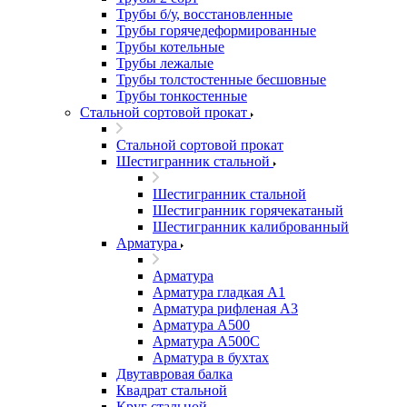
Трубы б/у, восстановленные
Трубы горячедеформированные
Трубы котельные
Трубы лежалые
Трубы толстостенные бесшовные
Трубы тонкостенные
Стальной сортовой прокат
Стальной сортовой прокат
Шестигранник стальной
Шестигранник стальной
Шестигранник горячекатаный
Шестигранник калиброванный
Арматура
Арматура
Арматура гладкая А1
Арматура рифленая А3
Арматура А500
Арматура А500С
Арматура в бухтах
Двутавровая балка
Квадрат стальной
Круг стальной