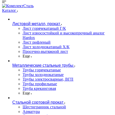
Каталог
Листовой металл, прокат
Лист горячекатаный Г/К
Лист износостойкий и высокопрочный аналог
Hardox
Лист рифленый
Лист холоднокатаный Х/К
Просечно-вытяжной лист
Еще
Металлические стальные трубы
Трубы горячекатаные
Трубы холоднокатаные
Трубы электросварные, ВГП
Трубы профильные
Труба крекинговая
Еще
Стальной сортовой прокат
Шестигранник стальной
Арматура