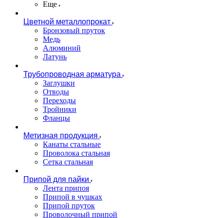
Еще
Цветной металлопрокат
Бронзовый пруток
Медь
Алюминий
Латунь
Трубопроводная арматура
Заглушки
Отводы
Переходы
Тройники
Фланцы
Метизная продукция
Канаты стальные
Проволока стальная
Сетка стальная
Припой для пайки
Лента припоя
Припой в чушках
Припой пруток
Проволочный припой