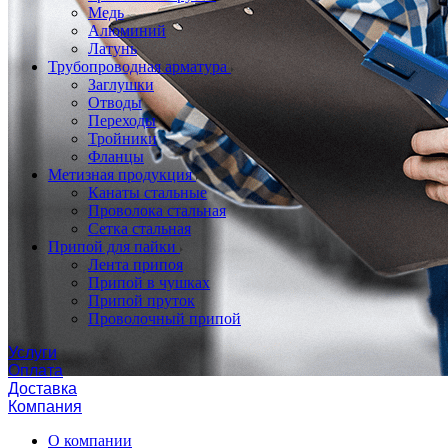
Медь
Алюминий
Латунь
Трубопроводная арматура
Заглушки
Отводы
Переходы
Тройники
Фланцы
Метизная продукция
Канаты стальные
Проволока стальная
Сетка стальная
Припой для пайки
Лента припоя
Припой в чушках
Припой пруток
Проволочный припой
Услуги
Оплата
Доставка
Компания
О компании