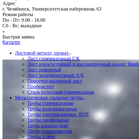
Адрес
г. Челябинск, Университетская набережная, 63
Режим работы
Пн - Пт: 9.00 - 18.00
Сб - Вс: выходные
Быстрая заявка
Каталог
Листовой металл, прокат
Лист горячекатаный Г/К
Лист износостойкий и высокопрочный аналог Hard
Лист рифленый
Лист холоднокатаный Х/К
Просечно-вытяжной лист
Профнастил
Сталь полосовая горячекатаная
Металлические стальные трубы
Трубы горячекатаные
Трубы холоднокатаные
Трубы электросварные, ВГП
Трубы профильные
Труба крекинговая
Труба цельнотянутая
Трубы 2 сорт