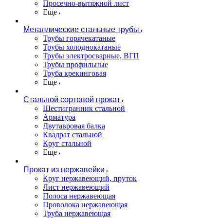
Просечно-вытяжной лист
Еще
Металлические стальные трубы
Трубы горячекатаные
Трубы холоднокатаные
Трубы электросварные, ВГП
Трубы профильные
Труба крекинговая
Еще
Стальной сортовой прокат
Шестигранник стальной
Арматура
Двутавровая балка
Квадрат стальной
Круг стальной
Еще
Прокат из нержавейки
Круг нержавеющий, пруток
Лист нержавеющий
Полоса нержавеющая
Проволока нержавеющая
Труба нержавеющая