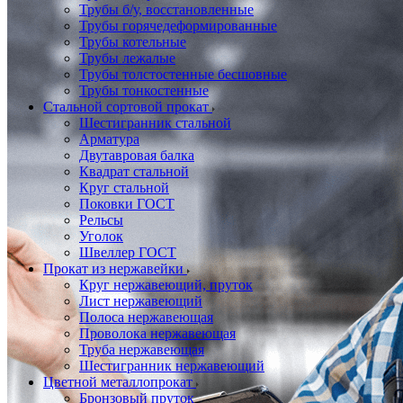
Трубы б/у, восстановленные
Трубы горячедеформированные
Трубы котельные
Трубы лежалые
Трубы толстостенные бесшовные
Трубы тонкостенные
Стальной сортовой прокат
Шестигранник стальной
Арматура
Двутавровая балка
Квадрат стальной
Круг стальной
Поковки ГОСТ
Рельсы
Уголок
Швеллер ГОСТ
Прокат из нержавейки
Круг нержавеющий, пруток
Лист нержавеющий
Полоса нержавеющая
Проволока нержавеющая
Труба нержавеющая
Шестигранник нержавеющий
Цветной металлопрокат
Бронзовый пруток