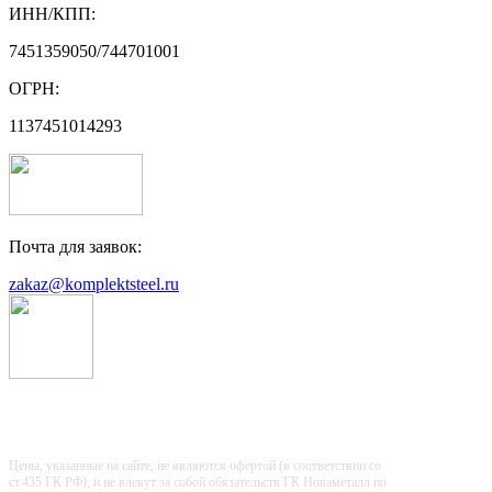
ИНН/КПП:
7451359050/744701001
ОГРН:
1137451014293
Почта для заявок:
zakaz@komplektsteel.ru
Входит в "Регистр Проверенных
Организаций"
Цены, указанные на сайте, не являются офертой (в соответствии со
ст.435 ГК РФ), и не влекут за собой обязательств ГК Новаметалл по