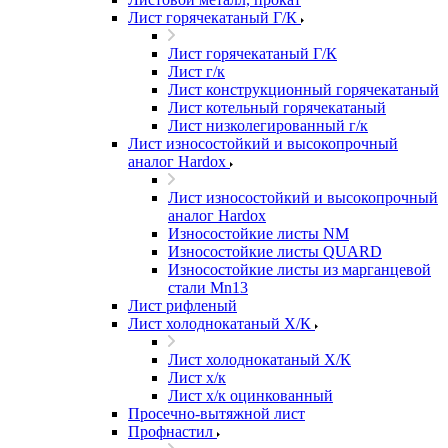
Лист горячекатаный Г/К
Лист горячекатаный Г/К
Лист г/к
Лист конструкционный горячекатаный
Лист котельный горячекатаный
Лист низколегированный г/к
Лист износостойкий и высокопрочный
аналог Hardox
Лист износостойкий и высокопрочный
аналог Hardox
Износостойкие листы NM
Износостойкие листы QUARD
Износостойкие листы из марганцевой
стали Mn13
Лист рифленый
Лист холоднокатаный Х/К
Лист холоднокатаный Х/К
Лист х/к
Лист х/к оцинкованный
Просечно-вытяжной лист
Профнастил