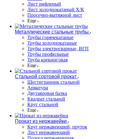
Лист рифленый
Лист холоднокатаный Х/К
Просечно-вытяжной лист
Еще
Металлические стальные трубы
Трубы горячекатаные
Трубы холоднокатаные
Трубы электросварные, ВГП
Трубы профильные
Труба крекинговая
Еще
Стальной сортовой прокат
Шестигранник стальной
Арматура
Двутавровая балка
Квадрат стальной
Круг стальной
Еще
Прокат из нержавейки
Круг нержавеющий, пруток
Лист нержавеющий
Полоса нержавеющая