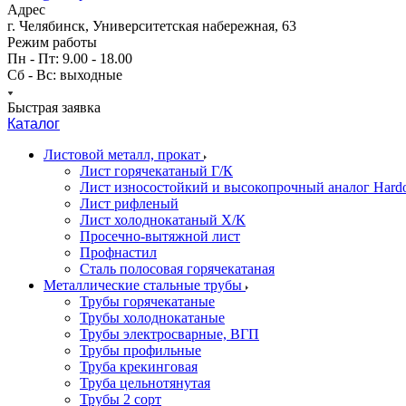
Адрес
г. Челябинск, Университетская набережная, 63
Режим работы
Пн - Пт: 9.00 - 18.00
Сб - Вс: выходные
Быстрая заявка
Каталог
Листовой металл, прокат
Лист горячекатаный Г/К
Лист износостойкий и высокопрочный аналог Hard
Лист рифленый
Лист холоднокатаный Х/К
Просечно-вытяжной лист
Профнастил
Сталь полосовая горячекатаная
Металлические стальные трубы
Трубы горячекатаные
Трубы холоднокатаные
Трубы электросварные, ВГП
Трубы профильные
Труба крекинговая
Труба цельнотянутая
Трубы 2 сорт