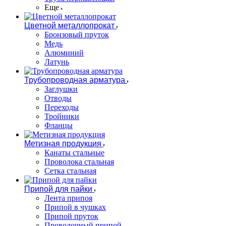
Еще
Цветной металлопрокат
Бронзовый пруток
Медь
Алюминий
Латунь
Трубопроводная арматура
Заглушки
Отводы
Переходы
Тройники
Фланцы
Метизная продукция
Канаты стальные
Проволока стальная
Сетка стальная
Припой для пайки
Лента припоя
Припой в чушках
Припой пруток
Проволочный припой