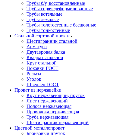
Трубы б/у, восстановленные
Трубы горячедеформированные
Трубы котельные
Трубы лежалые
Трубы толстостенные бесшовные
Трубы тонкостенные
Стальной сортовой прокат
Шестигранник стальной
Арматура
Двутавровая балка
Квадрат стальной
Круг стальной
Поковки ГОСТ
Рельсы
Уголок
Швеллер ГОСТ
Прокат из нержавейки
Круг нержавеющий, пруток
Лист нержавеющий
Полоса нержавеющая
Проволока нержавеющая
Труба нержавеющая
Шестигранник нержавеющий
Цветной металлопрокат
Бронзовый пруток