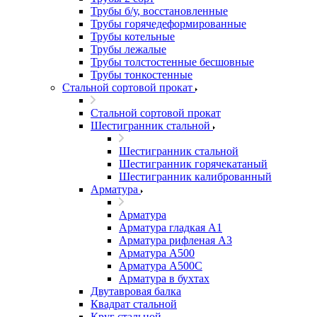
Трубы б/у, восстановленные
Трубы горячедеформированные
Трубы котельные
Трубы лежалые
Трубы толстостенные бесшовные
Трубы тонкостенные
Стальной сортовой прокат
Стальной сортовой прокат
Шестигранник стальной
Шестигранник стальной
Шестигранник горячекатаный
Шестигранник калиброванный
Арматура
Арматура
Арматура гладкая А1
Арматура рифленая А3
Арматура А500
Арматура А500С
Арматура в бухтах
Двутавровая балка
Квадрат стальной
Круг стальной