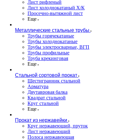
Лист рифленый
Лист холоднокатаный Х/К
Просечно-вытяжной лист
Еще
Металлические стальные трубы
Трубы горячекатаные
Трубы холоднокатаные
Трубы электросварные, ВГП
Трубы профильные
Труба крекинговая
Еще
Стальной сортовой прокат
Шестигранник стальной
Арматура
Двутавровая балка
Квадрат стальной
Круг стальной
Еще
Прокат из нержавейки
Круг нержавеющий, пруток
Лист нержавеющий
Полоса нержавеющая