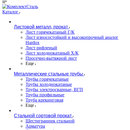
Каталог
Листовой металл, прокат
Лист горячекатаный Г/К
Лист износостойкий и высокопрочный аналог
Hardox
Лист рифленый
Лист холоднокатаный Х/К
Просечно-вытяжной лист
Еще
Металлические стальные трубы
Трубы горячекатаные
Трубы холоднокатаные
Трубы электросварные, ВГП
Трубы профильные
Труба крекинговая
Еще
Стальной сортовой прокат
Шестигранник стальной
Арматура