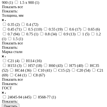
900 (
1
)
1.5 x 900 (
1
)
Показать все
Показать:
Толщина, мм
0.35 (
2
)
0.4 (
72
)
0.45 (
71
)
0.5 (
110
)
0.55 (
19
)
0.6 (
17
)
0.65 (
6
)
0.7 (
94
)
0.75 (
1
)
0.8 (
34
)
0.9 (
13
)
1 (
5
)
1.2
(
1
)
1.5 (
1
)
Показать все
Показать:
Марка стали
C21 (
4
)
Н114 (
16
)
Н153 (
3
)
Н57 (
18
)
Н60 (
43
)
Н75 (
40
)
НС35
(
52
)
НС44 (
36
)
С10 (
41
)
С15 (
2
)
С20 (
54
)
С21
(
69
)
С44 (
1
)
С8 (
67
)
Показать все
Показать:
ГОСТ
24045-94 (
445
)
8568-77 (
1
)
Показать:
Очистить