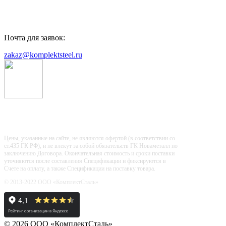
Почта для заявок:
zakaz@komplektsteel.ru
Входит в "Регистр Проверенных
Организаций"
Цены, указанные на сайте, не являются офертой (в соответствии со
ст.435 ГК РФ), и не влекут за собой обязательств ГК Новаметалл по
заключению Договора. Окончательная стоимость и сроки поставки
уточняются после составления Спецификации и фиксируются в
Счете на оплату, а также Спецификации на поставку товара.
© 2013-2022 ООО «КомплектСталь»
© 2026 ООО «КомплектСталь»