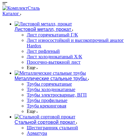
Каталог
Листовой металл, прокат
Лист горячекатаный Г/К
Лист износостойкий и высокопрочный аналог
Hardox
Лист рифленый
Лист холоднокатаный Х/К
Просечно-вытяжной лист
Еще
Металлические стальные трубы
Трубы горячекатаные
Трубы холоднокатаные
Трубы электросварные, ВГП
Трубы профильные
Труба крекинговая
Еще
Стальной сортовой прокат
Шестигранник стальной
Арматура