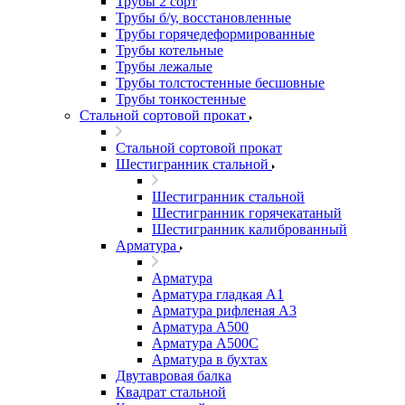
Трубы 2 сорт
Трубы б/у, восстановленные
Трубы горячедеформированные
Трубы котельные
Трубы лежалые
Трубы толстостенные бесшовные
Трубы тонкостенные
Стальной сортовой прокат
Стальной сортовой прокат
Шестигранник стальной
Шестигранник стальной
Шестигранник горячекатаный
Шестигранник калиброванный
Арматура
Арматура
Арматура гладкая А1
Арматура рифленая А3
Арматура А500
Арматура А500С
Арматура в бухтах
Двутавровая балка
Квадрат стальной